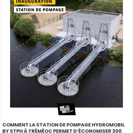
station
de
pompage
Hydromobil
by
STPH
à
Tréméoc
permet
d’économiser
300
000
m³
d’eau
brute
par
an
COMMENT LA STATION DE POMPAGE HYDROMOBIL
?
BY STPH À TRÉMÉOC PERMET D’ÉCONOMISER 300