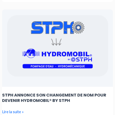
STPH
annonce
son
changement
de
nom
pour
devenir
Hydromobil®
by
STPH
STPH ANNONCE SON CHANGEMENT DE NOM POUR
DEVENIR HYDROMOBIL® BY STPH
Lire la suite »