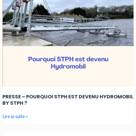
DEVENU
HYDROMOBIL
BY
STPH
?
PRESSE – POURQUOI STPH EST DEVENU HYDROMOBIL
BY STPH ?
Lire la suite »
Hydromobil