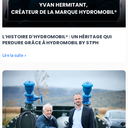
L’HISTOIRE D’HYDROMOBIL® : UN HÉRITAGE QUI
PERDURE GRÂCE À HYDROMOBIL BY STPH
Lire la suite »
Hydromobil®
by
STPH
est
le
nouveau
propriétaire
de