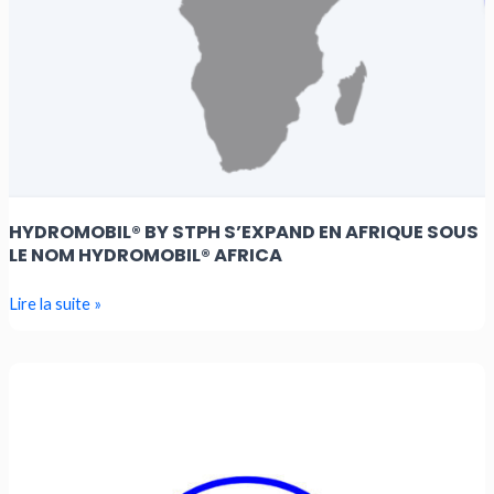
Hydromobil®
Africa
HYDROMOBIL® BY STPH S’EXPAND EN AFRIQUE SOUS
LE NOM HYDROMOBIL® AFRICA
Lire la suite »
STPH
(prochainement
Hydromobil®
by
STPH),