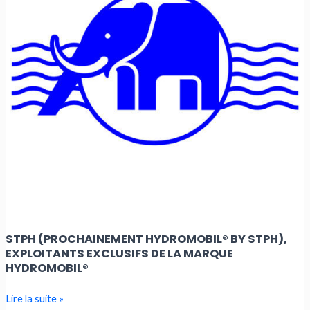
exploitants
exclusifs
de
la
marque
Hydromobil®
STPH (PROCHAINEMENT HYDROMOBIL® BY STPH),
EXPLOITANTS EXCLUSIFS DE LA MARQUE
HYDROMOBIL®
Lire la suite »