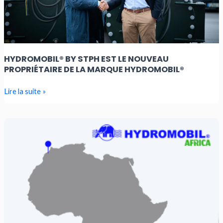
la
marque
Hydromobil®
HYDROMOBIL® BY STPH EST LE NOUVEAU
PROPRIÉTAIRE DE LA MARQUE HYDROMOBIL®
Lire la suite »
Hydromobil®
by
STPH
s’expand
en
Afrique
sous
le
nom