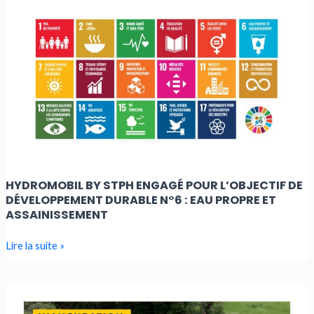
by
STPH
engagé
pour
l’Objectif
de
Développement
Durable
n°6
:
HYDROMOBIL BY STPH ENGAGÉ POUR L’OBJECTIF DE
Eau
DÉVELOPPEMENT DURABLE N°6 : EAU PROPRE ET
propre
ASSAINISSEMENT
et
assainissement
Lire la suite »
Comment
la