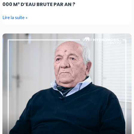
000 M³ D’EAU BRUTE PAR AN ?
Lire la suite »
L’Histoire
d’Hydromobil®
:
Un
héritage
qui
perdure
grâce
à
Hydromobil
by
STPH